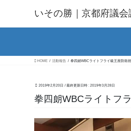
コ
ナ
ン
ビ
いその勝｜京都府議会
テ
ゲ
ン
ー
ツ
シ
へ
ョ
ス
ン
キ
に
ッ
移
HOME
活動報告
拳四朗WBCライトフライ級王座防衛
プ
動
2019年2月20日
/ 最終更新日時 :
2019年3月28日
拳四朗WBCライトフ