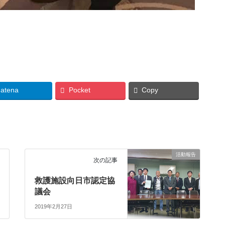
atena
Pocket
Copy
活動報告
次の記事
救護施設向日市認定協
議会
2019年2月27日